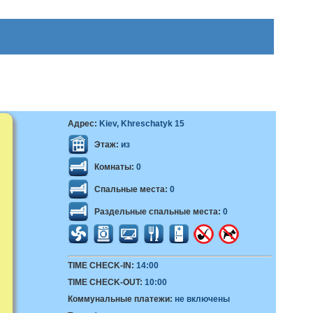
Адрес:
Kiev, Khreschatyk 15
Этаж:
из
Комнаты:
0
Спальные места:
0
Раздельные спальные места:
0
TIME CHECK-IN:
14:00
TIME CHECK-OUT:
10:00
Коммунальные платежи:
не включены