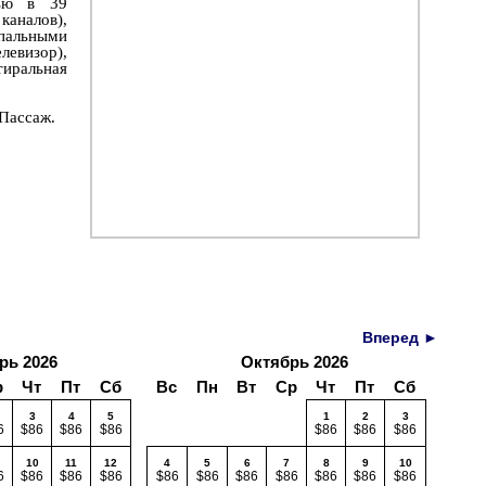
лью в 39
аналов),
спальными
левизор),
тиральная
Пассаж.
Вперед ►
рь 2026
Октябрь 2026
р
Чт
Пт
Сб
Вс
Пн
Вт
Ср
Чт
Пт
Сб
3
4
5
1
2
3
6
$86
$86
$86
$86
$86
$86
10
11
12
4
5
6
7
8
9
10
6
$86
$86
$86
$86
$86
$86
$86
$86
$86
$86