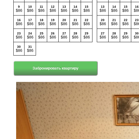
9
10
11
12
13
14
15
13
14
15
16
$86
$86
$86
$86
$86
$86
$86
$86
$86
$86
$8
16
17
18
19
20
21
22
20
21
22
23
$86
$86
$86
$86
$86
$86
$86
$86
$86
$86
$8
23
24
25
26
27
28
29
27
28
29
30
$86
$86
$86
$86
$86
$86
$86
$86
$86
$86
$8
30
31
$86
$86
Забронировать квартиру