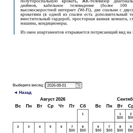
полутороспальную кровать, ЖК-телевизор диагона
дюймов, кабельное телевидение (более 100 к
высокоскоростной интернет (Wi-Fi), две спальни с дву
кроватями (в одной из спален есть дополнительный те
вместительный гардероб, просторная ванная комната, с
машина, кондиционеры.
Из окон апартаментов открывается потрясающий вид на 
Выберите месяц:
◄ Назад
Август 2026
Сентяб
Вс
Пн
Вт
Ср
Чт
Пт
Сб
Вс
Пн
Вт
С
1
1
2
$86
$8
2
3
4
5
6
7
8
6
7
8
9
$86
$86
$86
$86
$86
$8