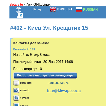
Beta site
- 7pik GNU/Linux
Вход
ENGLISH
RUSSIAN
#402 - Киев Ул. Крещатик 15
Контакты для заказа:
Евгений - id 189
На сайте:
9 год. 8 мес.
Последний визит
:
30-Янв-2017 14:08
Всего квартир
:
10
Посмотреть квартиры этого менеджера
телефон:
+380936850076
info@kievapts.com
e-mail:
skype:
языки: