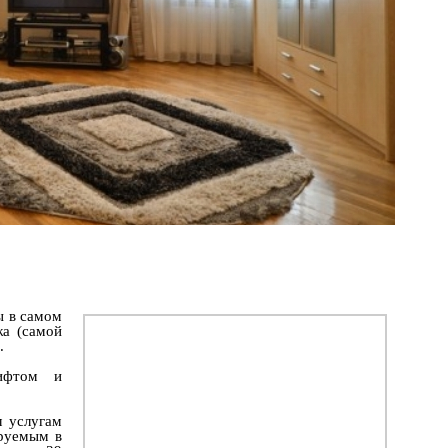
ы в самом
жа (самой
.
ифтом и
м услугам
ируемым в