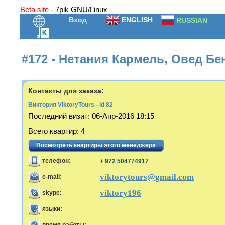
Beta site
- 7pik GNU/Linux
Вход
ENGLISH
RUSSIAN
#172 - Нетания Кармель, Овед Бен
Контакты для заказа:
Виктория ViktoryTours - id 82
Последний визит
:
06-Апр-2016 18:15
Всего квартир
:
4
Посмотреть квартиры этого менеджера
телефон:
+ 972 504774917
viktorytours@gmail.com
e-mail:
viktory196
skype:
языки: