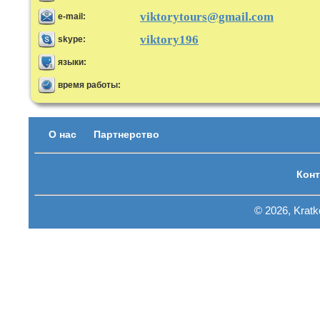
viktorytours@gmail.com
e-mail:
viktory196
skype:
языки:
время работы:
О нас
Партнерство
Конт
© 2026, Krat