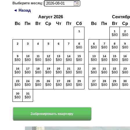
Выберите месяц:
◄ Назад
Август 2026
Сентябр
Вс
Пн
Вт
Ср
Чт
Пт
Сб
Вс
Пн
Вт
Ср
1
1
2
$80
$80
2
3
4
5
6
7
8
6
7
8
9
$80
$80
$80
$80
$80
9
10
11
12
13
14
15
13
14
15
16
$80
$80
$80
$80
$80
$80
$80
$80
$80
$80
$80
16
17
18
19
20
21
22
20
21
22
23
$80
$80
$80
$80
$80
$80
$80
$80
$80
$80
$80
23
24
25
26
27
28
29
27
28
29
30
$80
$80
$80
$80
$80
$80
$80
$80
$80
$80
$80
30
31
$80
$80
Забронировать квартиру