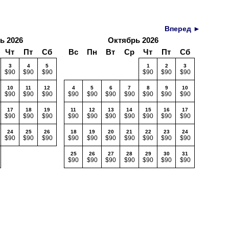
Вперед ►
ь 2026
Октябрь 2026
Чт
Пт
Сб
Вс
Пн
Вт
Ср
Чт
Пт
Сб
3
4
5
1
2
3
$90
$90
$90
$90
$90
$90
10
11
12
4
5
6
7
8
9
10
$90
$90
$90
$90
$90
$90
$90
$90
$90
$90
17
18
19
11
12
13
14
15
16
17
$90
$90
$90
$90
$90
$90
$90
$90
$90
$90
24
25
26
18
19
20
21
22
23
24
$90
$90
$90
$90
$90
$90
$90
$90
$90
$90
25
26
27
28
29
30
31
$90
$90
$90
$90
$90
$90
$90