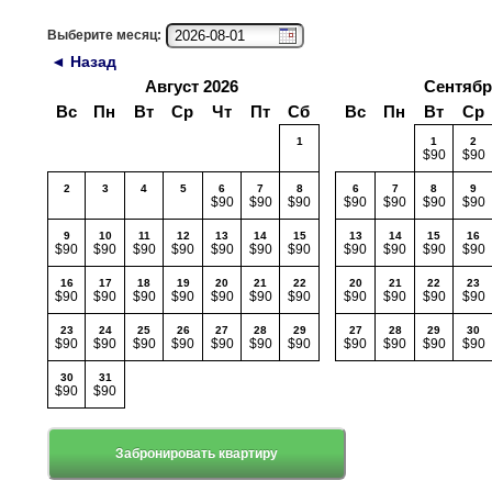
Выберите месяц:
◄ Назад
Август 2026
Сентябр
Вс
Пн
Вт
Ср
Чт
Пт
Сб
Вс
Пн
Вт
Ср
1
1
2
$90
$90
2
3
4
5
6
7
8
6
7
8
9
$90
$90
$90
$90
$90
$90
$90
9
10
11
12
13
14
15
13
14
15
16
$90
$90
$90
$90
$90
$90
$90
$90
$90
$90
$90
16
17
18
19
20
21
22
20
21
22
23
$90
$90
$90
$90
$90
$90
$90
$90
$90
$90
$90
23
24
25
26
27
28
29
27
28
29
30
$90
$90
$90
$90
$90
$90
$90
$90
$90
$90
$90
30
31
$90
$90
Забронировать квартиру