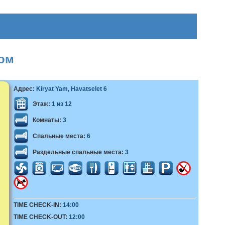
ком
Адрес:
Kiryat Yam, Havatselet 6
Этаж:
1 из 12
Комнаты:
3
Спальные места:
6
Раздельные спальные места:
3
TIME CHECK-IN:
14:00
TIME CHECK-OUT:
12:00