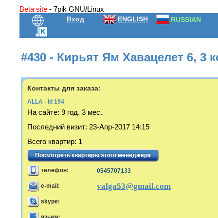
Beta site
- 7pik GNU/Linux
Вход
ENGLISH
RUSSIAN
#430 - Кирьят Ям Хавацелет 6, 3 
Контакты для заказа:
ALLA - id 194
На сайте:
9 год. 3 мес.
Последний визит
:
23-Апр-2017 14:15
Всего квартир
:
1
Посмотреть квартиры этого менеджера
телефон:
0545707133
valga53@gmail.com
e-mail:
skype:
языки: