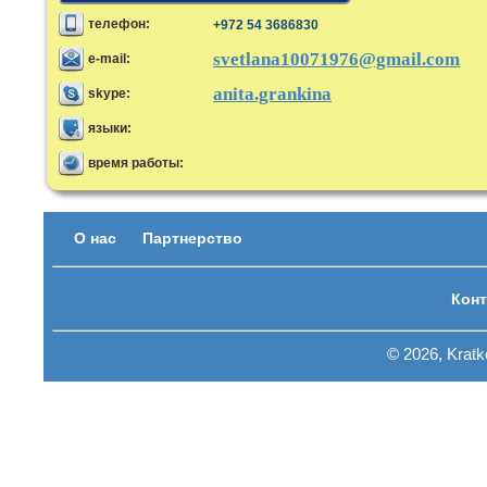
телефон:
+972 54 3686830
svetlana10071976@gmail.com
e-mail:
anita.grankina
skype:
языки:
время работы:
О нас
Партнерство
Конт
© 2026, Krat