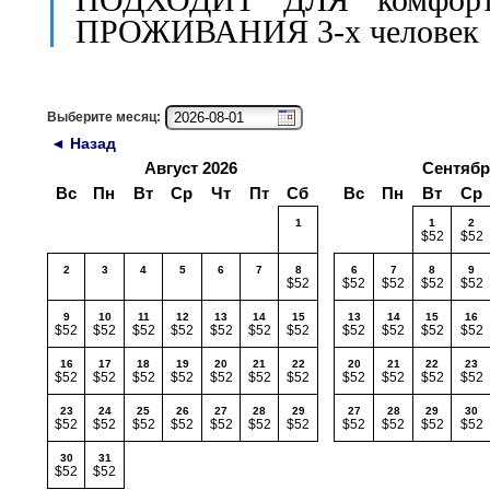
ПРОЖИВАНИЯ 3-х человек
Выберите месяц:
◄ Назад
Август 2026
Сентябр
Вс
Пн
Вт
Ср
Чт
Пт
Сб
Вс
Пн
Вт
Ср
1
1
2
$52
$52
2
3
4
5
6
7
8
6
7
8
9
$52
$52
$52
$52
$52
9
10
11
12
13
14
15
13
14
15
16
$52
$52
$52
$52
$52
$52
$52
$52
$52
$52
$52
16
17
18
19
20
21
22
20
21
22
23
$52
$52
$52
$52
$52
$52
$52
$52
$52
$52
$52
23
24
25
26
27
28
29
27
28
29
30
$52
$52
$52
$52
$52
$52
$52
$52
$52
$52
$52
30
31
$52
$52