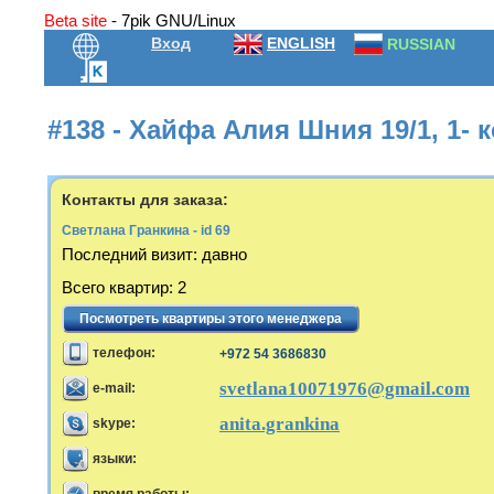
Beta site
- 7pik GNU/Linux
Вход
ENGLISH
RUSSIAN
#138 - Хайфа Алия Шния 19/1, 1- 
Контакты для заказа:
Светлана Гранкина - id 69
Последний визит
:
давно
Всего квартир
:
2
Посмотреть квартиры этого менеджера
телефон:
+972 54 3686830
svetlana10071976@gmail.com
e-mail:
anita.grankina
skype:
языки: