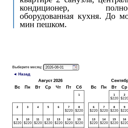
кондиционер, полно
оборудованная кухня. До м
мин пешком.
Выберите месяц:
◄ Назад
Август 2026
Сентябр
Вс
Пн
Вт
Ср
Чт
Пт
Сб
Вс
Пн
Вт
Ср
1
1
2
$220
$22
2
3
4
5
6
7
8
6
7
8
9
$220
$220
$220
$220
$220
$22
9
10
11
12
13
14
15
13
14
15
16
$220
$220
$220
$220
$220
$220
$220
$220
$220
$220
$22