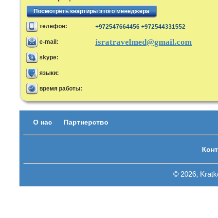
Посмотреть квартиры этого менеджера
телефон:
+972547664456 +972544331552
isratravelmed@gmail.com
e-mail:
skype:
языки:
время работы:
О нас
Партнерство
Конт
© 2026, Krat