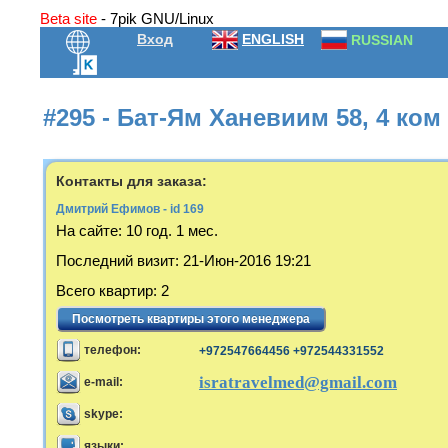
Beta site
- 7pik GNU/Linux
Вход
ENGLISH
RUSSIAN
#295 - Бат-Ям Ханевиим 58, 4 ком
Контакты для заказа:
Дмитрий Ефимов - id 169
На сайте:
10 год. 1 мес.
Последний визит
:
21-Июн-2016 19:21
Всего квартир
:
2
Посмотреть квартиры этого менеджера
телефон:
+972547664456 +972544331552
isratravelmed@gmail.com
e-mail:
skype:
языки: