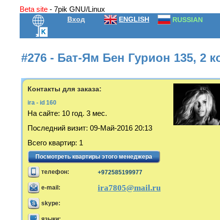
Beta site
- 7pik GNU/Linux
Вход
ENGLISH
RUSSIAN
#276 - Бат-Ям Бен Гурион 135, 2 к
Контакты для заказа:
ira - id 160
На сайте:
10 год. 3 мес.
Последний визит
:
09-Май-2016 20:13
Всего квартир
:
1
Посмотреть квартиры этого менеджера
телефон:
+972585199977
ira7805@mail.ru
e-mail:
skype:
языки: