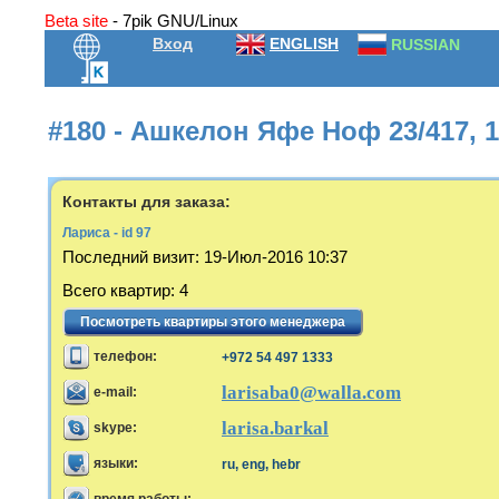
Beta site
- 7pik GNU/Linux
Вход
ENGLISH
RUSSIAN
#180 - Ашкелон Яфе Ноф 23/417, 
Контакты для заказа:
Лариса - id 97
Последний визит
:
19-Июл-2016 10:37
Всего квартир
:
4
Посмотреть квартиры этого менеджера
телефон:
+972 54 497 1333
larisaba0@walla.com
e-mail:
larisa.barkal
skype:
языки:
ru, eng, hebr