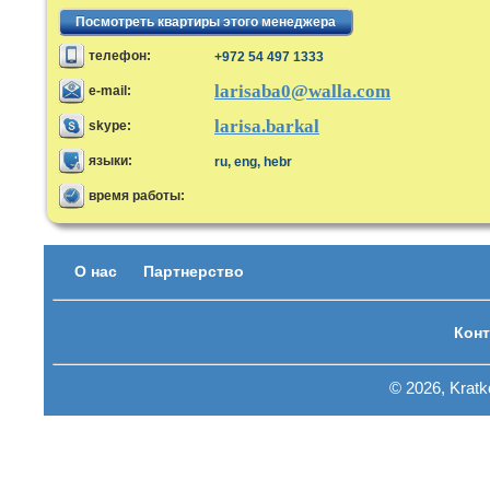
Посмотреть квартиры этого менеджера
телефон:
+972 54 497 1333
larisaba0@walla.com
e-mail:
larisa.barkal
skype:
языки:
ru, eng, hebr
время работы:
О нас
Партнерство
Конт
© 2026, Krat