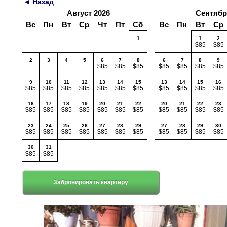
◄ Назад
Август 2026
Сентябр
Вс
Пн
Вт
Ср
Чт
Пт
Сб
Вс
Пн
Вт
Ср
1
1
2
$85
$85
2
3
4
5
6
7
8
6
7
8
9
$85
$85
$85
$85
$85
$85
$85
9
10
11
12
13
14
15
13
14
15
16
$85
$85
$85
$85
$85
$85
$85
$85
$85
$85
$85
16
17
18
19
20
21
22
20
21
22
23
$85
$85
$85
$85
$85
$85
$85
$85
$85
$85
$85
23
24
25
26
27
28
29
27
28
29
30
$85
$85
$85
$85
$85
$85
$85
$85
$85
$85
$85
30
31
$85
$85
Забронировать квартиру