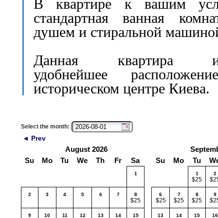
В квартире к вашим усл
стандартная ванная комна
душем и стиральной машино
Данная квартира им
удобнейшее расположен
историческом центре Киева.
Select the month:
◄ Prev
August 2026
Septemb
Su
Mo
Tu
We
Th
Fr
Sa
Su
Mo
Tu
W
1
1
2
$25
$2
2
3
4
5
6
7
8
6
7
8
9
$25
$25
$25
$25
$2
9
10
11
12
13
14
15
13
14
15
16