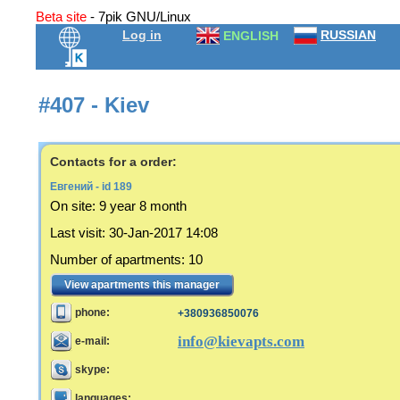
Beta site
- 7pik GNU/Linux
Log in
RUSSIAN
ENGLISH
#407 - Kiev
Contacts for a order:
Евгений - id 189
On site:
9 year 8 month
Last visit
:
30-Jan-2017 14:08
Number of apartments
:
10
View apartments this manager
phone:
+380936850076
info@kievapts.com
e-mail:
skype:
languages: