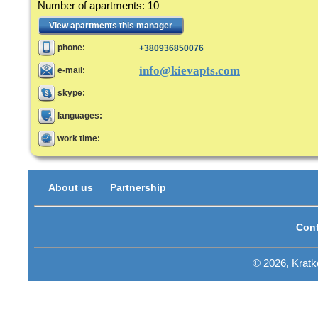
Number of apartments
:
10
View apartments this manager
phone:
+380936850076
info@kievapts.com
e-mail:
skype:
languages:
work time:
About us
Partnership
Cont
© 2026, Krat