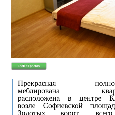
Look all photos
Прекрасная полнос
меблирована кварт
расположена в центре Ки
возле Софиевской площа
Золотых ворот, все