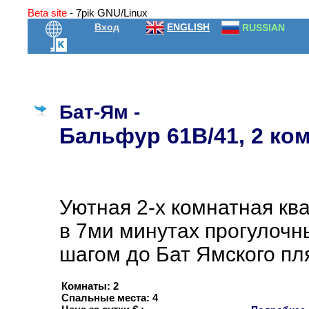
Beta site
- 7pik GNU/Linux
Вход
ENGLISH
RUSSIAN
Бат-Ям -
Бальфур 61B/41, 2 ко
Уютная 2-х комнатная кв
в 7ми минутах прогулоч
шагом до Бат Ямского пл
Комнаты: 2
Спальные места: 4